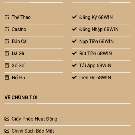
Thể Thao
Đăng Ký 68WIN
Casino
Đăng Nhập 68WIN
Bắn Cá
Nạp Tiền 68WIN
Đá Gà
Rút Tiền 68WIN
Xổ Số
Tải App 68WIN
Nổ Hũ
Liên Hệ 68WIN
VỀ CHÚNG TÔI
Giấy Phép Hoạt Động
Chính Sách Bảo Mật