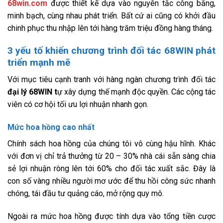
68win.com
được thiết kế dựa vào nguyên tắc công bằng,
minh bạch, cùng nhau phát triển. Bất cứ ai cũng có khởi đầu
chinh phục thu nhập lên tới hàng trăm triệu đồng hàng tháng.
3 yếu tố khiến chương trình đối tác 68WIN phát
triển mạnh mẽ
Với mục tiêu cạnh tranh với hàng ngàn chương trình đối tác
đại lý 68WIN t
ự xây dựng thế mạnh độc quyền. Các cộng tác
viên có cơ hội tối ưu lợi nhuận nhanh gọn.
Mức hoa hồng cao nhất
Chính sách hoa hồng của chúng tôi vô cùng hậu hĩnh. Khác
với đơn vị chỉ trả thưởng từ 20 – 30% nhà cái sẵn sàng chia
sẻ lợi nhuận ròng lên tới 60% cho đối tác xuất sắc. Đây là
con số vàng nhiều người mơ ước để thu hồi công sức nhanh
chóng, tái đầu tư quảng cáo, mở rộng quy mô.
Ngoài ra mức hoa hồng được tính dựa vào tổng tiền cược