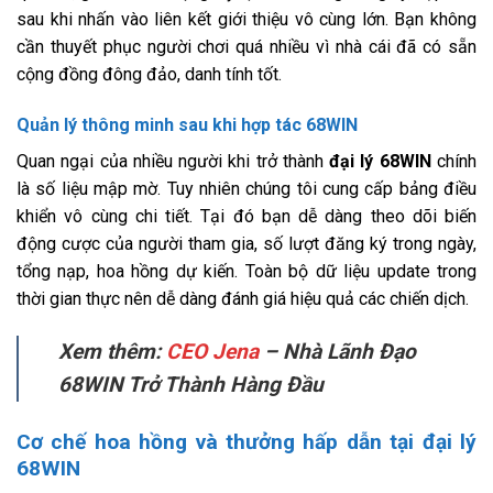
sau khi nhấn vào liên kết giới thiệu vô cùng lớn. Bạn không
cần thuyết phục người chơi quá nhiều vì nhà cái đã có sẵn
cộng đồng đông đảo, danh tính tốt.
Quản lý thông minh sau khi hợp tác 68WIN
Quan ngại của nhiều người khi trở thành
đại lý 68WIN
chính
là số liệu mập mờ. Tuy nhiên chúng tôi cung cấp bảng điều
khiển vô cùng chi tiết. Tại đó bạn dễ dàng theo dõi biến
động cược của người tham gia, số lượt đăng ký trong ngày,
tổng nạp, hoa hồng dự kiến. Toàn bộ dữ liệu update trong
thời gian thực nên dễ dàng đánh giá hiệu quả các chiến dịch.
Xem thêm:
CEO Jena
– Nhà Lãnh Đạo
68WIN Trở Thành Hàng Đầu
Cơ chế hoa hồng và thưởng hấp dẫn tại đại lý
68WIN