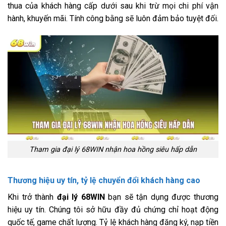
thua của khách hàng cấp dưới sau khi trừ mọi chi phí vận
hành, khuyến mãi. Tính công bằng sẽ luôn đảm bảo tuyệt đối.
Tham gia đại lý 68WIN nhận hoa hồng siêu hấp dẫn
Thương hiệu uy tín, tỷ lệ chuyển đổi khách hàng cao
Khi trở thành
đại lý 68WIN
bạn sẽ tận dụng được thương
hiệu uy tín. Chúng tôi sở hữu đầy đủ chứng chỉ hoạt động
quốc tế, game chất lượng. Tỷ lệ khách hàng đăng ký, nạp tiền