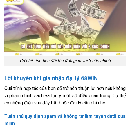
Cơ chế tính tiền đối tác đơn giản với 3 bậc chính
Lời khuyên khi gia nhập đại lý 68WIN
Quá trình hợp tác của bạn sẽ trở nên thuận lợi hơn nếu không
vi phạm chính sách và lưu ý một số điều quan trọng. Cụ thể
có những điều sau đây bắt buộc đại lý cần ghi nhớ:
Tuân thủ quy định spam và không tự làm tuyến dưới của
mình