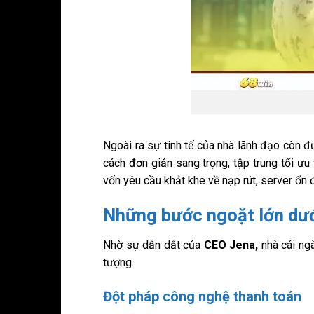
Ngoài ra sự tinh tế của nhà lãnh đạo còn đư
cách đơn giản sang trọng, tập trung tối ưu 
vốn yêu cầu khắt khe về nạp rút, server ổn đ
Những bước ngoặt lớn dướ
Nhờ sự dẫn dắt của
CEO Jena,
nhà cái ngà
tượng.
Đột pháp công nghệ thanh toán