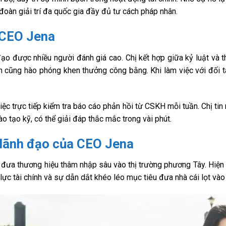
đoàn giải trí đa quốc gia đầy đủ tư cách pháp nhân.
 CEO Jena
ạo được nhiều người đánh giá cao. Chị kết hợp giữa kỷ luật và 
 cũng hào phóng khen thưởng công bằng. Khi làm việc với đối tá
ệc trực tiếp kiểm tra báo cáo phản hồi từ CSKH mỗi tuần. Chị tin 
o tạo kỹ, có thể giải đáp thắc mắc trong vài phút.
ự lãnh đạo của CEO Jena
 đưa thương hiệu thâm nhập sâu vào thị trường phương Tây. Hiện t
ực tài chính và sự dẫn dắt khéo léo mục tiêu đưa nhà cái lọt vào 