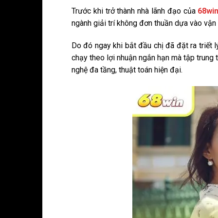
Trước khi trở thành nhà lãnh đạo của
68wi
ngành giải trí không đơn thuần dựa vào vận
Do đó ngay khi bắt đầu chị đã đặt ra triết l
chạy theo lợi nhuận ngắn hạn mà tập trung 
nghệ đa tầng, thuật toán hiện đại.