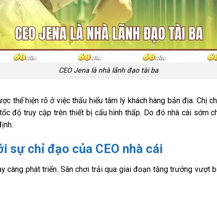
CEO Jena là nhà lãnh đạo tài ba
ợc thể hiện rõ ở việc thấu hiểu tâm lý khách hàng bản địa. Chị c
tốc độ truy cập trên thiết bị cấu hình thấp. Do đó nhà cái sớm c
ịnh.
i sự chỉ đạo của CEO nhà cái
y càng phát triển. Sân chơi trải qua giai đoạn tăng trưởng vượt 