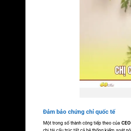
Đảm bảo chứng chỉ quốc tế
Một trong số thành công tiếp theo của
CEO
chị tái cấu trúc tất cả hệ thống kiểm soát 