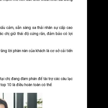
thấu cảm, sẵn sàng sa thải nhân sự cấp cao
c chị giữ thái độ cứng rắn, đảm bảo có lợi
rằng lời phàn nàn của khách là cơ sở cải tiến
ại chị đang đàm phán để tài trợ các câu lạc
top 10 là điều hoàn toàn có thể.