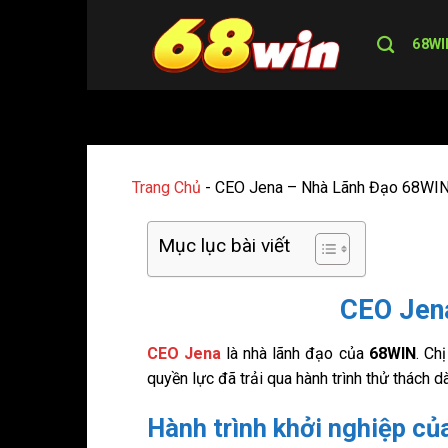
Bỏ
qua
68WI
nội
dung
Trang Chủ
-
CEO Jena – Nhà Lãnh Đạo 68WIN
Mục lục bài viết
CEO Jen
CEO Jena
là nhà lãnh đạo của
68WIN
. Ch
quyền lực đã trải qua hành trình thử thách 
Hành trình khởi nghiệp c