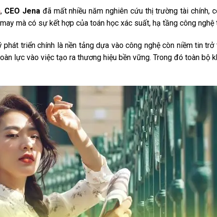
n
,
CEO Jena
đã mất nhiều năm nghiên cứu thị trường tài chính, cô
 may mà có sự kết hợp của toán học xác suất, hạ tầng công nghệ 
ý phát triển chính là nền tảng dựa vào công nghệ còn niềm tin trở 
toàn lực vào việc tạo ra thương hiệu bền vững. Trong đó toàn bộ