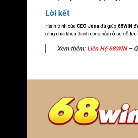
Lời kết
Hành trình của
CEO Jena
đã giúp
68WIN
đạ
rằng chìa khóa thành công nằm ở sự nỗ lực v
Xem thêm:
Liên Hệ 68WIN
– Q