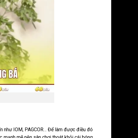
 tín như IOM, PAGCOR… Để làm được điều đó
lực mạnh mẽ nên sân chơi thoát khỏi cái bóng