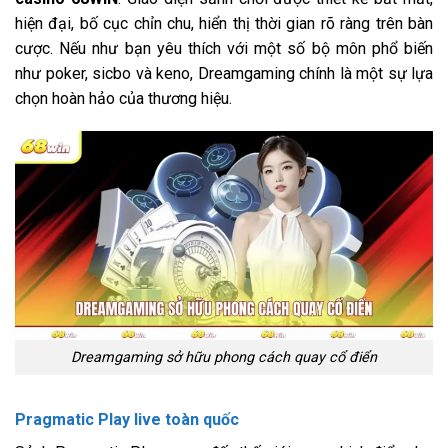
hiện đại, bố cục chỉn chu, hiển thị thời gian rõ ràng trên bàn
cược. Nếu như bạn yêu thích với một số bộ môn phổ biến
như poker, sicbo và keno, Dreamgaming chính là một sự lựa
chọn hoàn hảo của thương hiệu.
Dreamgaming sở hữu phong cách quay cổ điển
Pragmatic Play live toàn quốc