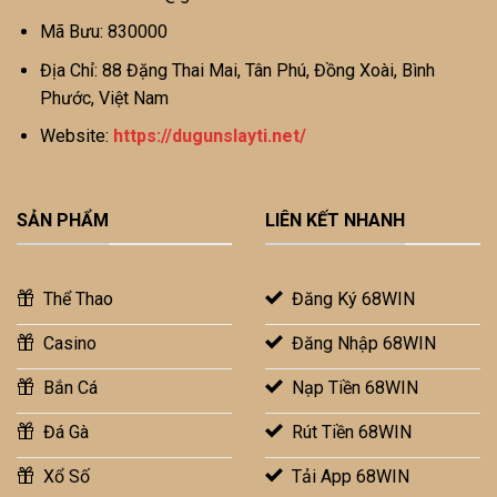
Mã Bưu: 830000
Địa Chỉ: 88 Đặng Thai Mai, Tân Phú, Đồng Xoài, Bình
Phước, Việt Nam
Website:
https://dugunslayti.net/
SẢN PHẨM
LIÊN KẾT NHANH
Thể Thao
Đăng Ký 68WIN
Casino
Đăng Nhập 68WIN
Bắn Cá
Nạp Tiền 68WIN
Đá Gà
Rút Tiền 68WIN
Xổ Số
Tải App 68WIN