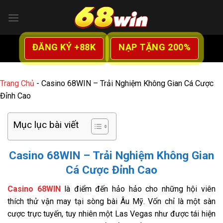
Bỏ
qua
nội
dung
ĐĂNG KÝ +88K
NẠP TẶNG 200%
Trang Chủ
-
Casino 68WIN – Trải Nghiệm Không Gian Cá Cược
Đỉnh Cao
Mục lục bài viết
Casino 68WIN – Trải Nghiệm Không Gian
Cá Cược Đỉnh Cao
Casino 68WIN
là điểm đến hảo hảo cho những hội viên
thích thử vận may tại sòng bài Âu Mỹ. Vốn chỉ là một sàn
cược trực tuyến, tuy nhiên một Las Vegas như được tái hiện