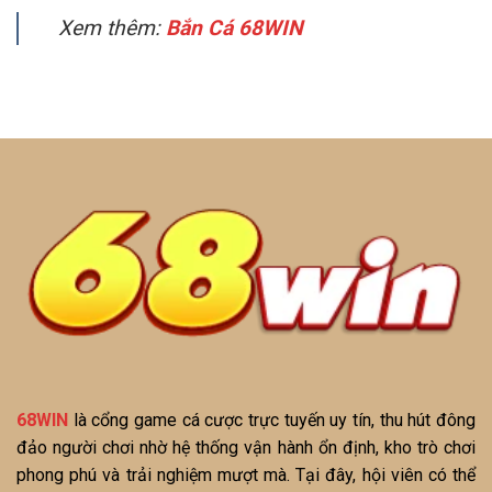
Xem thêm:
Bắn Cá 68WIN
68WIN
là cổng game cá cược trực tuyến uy tín, thu hút đông
đảo người chơi nhờ hệ thống vận hành ổn định, kho trò chơi
phong phú và trải nghiệm mượt mà. Tại đây, hội viên có thể