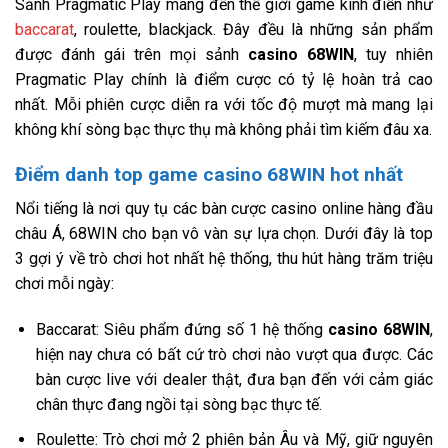
Sảnh Pragmatic Play mang đến thế giới game kinh điển như
baccarat
, roulette, blackjack. Đây đều là những sản phẩm
được đánh gái trên mọi sảnh
casino 68WIN
, tuy nhiên
Pragmatic Play chính là điểm cược có tỷ lệ hoàn trả cao
nhất. Mỗi phiên cược diễn ra với tốc độ mượt mà mang lại
không khí sòng bạc thực thụ mà không phải tìm kiếm đâu xa.
Điểm danh top game casino 68WIN hot nhất
Nổi tiếng là nơi quy tụ các bàn cược casino online hàng đầu
châu Á, 68WIN cho bạn vô vàn sự lựa chọn. Dưới đây là top
3 gợi ý về trò chơi hot nhất hệ thống, thu hút hàng trăm triệu
chơi mỗi ngày:
Baccarat: Siêu phẩm đứng số 1 hệ thống
casino 68WIN
,
hiện nay chưa có bất cứ trò chơi nào vượt qua được. Các
bàn cược live với dealer thật, đưa bạn đến với cảm giác
chân thực đang ngồi tại sòng bạc thực tế.
Roulette: Trò chơi mở 2 phiên bản Âu và Mỹ, giữ nguyên