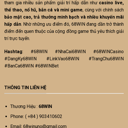
tham gia nhiều sản phẩm giải trí hấp dẫn như
casino live,
thể thao, nổ hũ, bắn cá và mini game
, cùng với chính sách
bảo mật cao, trả thưởng minh bạch và nhiều khuyến mãi
hấp dẫn
. Nhờ những ưu điểm đó, 68WIN đang dần trở thành
điểm đến quen thuộc của cộng đồng game thủ yêu thích giải
trí trực tuyến.
Hashtag
: #68WIN #NhaCai68WIN #68WINCasino
#DangKy68WIN #LinkVao68WIN #TrangChu68WIN
#BanCa68WIN #68WINBet
THÔNG TIN LIÊN HỆ
Thương Hiệu :
68WIN
Phone: ( +84 ) 903410602
Email:
68winuno@gmail.com